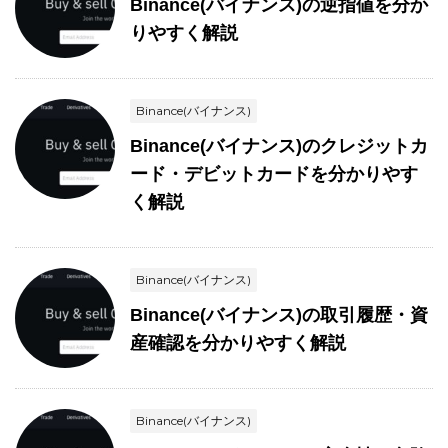
Binance(バイナンス)の逆指値を分か
りやすく解説
Binance(バイナンス)
Binance(バイナンス)のクレジットカ
ード・デビットカードを分かりやす
く解説
Binance(バイナンス)
Binance(バイナンス)の取引履歴・資
産確認を分かりやすく解説
Binance(バイナンス)