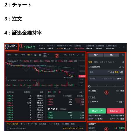
2：チャート
3：注文
4：証拠金維持率