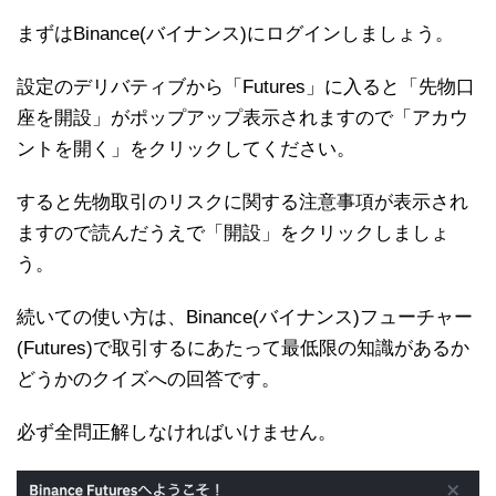
まずはBinance(バイナンス)にログインしましょう。
設定のデリバティブから「Futures」に入ると「先物口
座を開設」がポップアップ表示されますので「アカウ
ントを開く」をクリックしてください。
すると先物取引のリスクに関する注意事項が表示され
ますので読んだうえで「開設」をクリックしましょ
う。
続いての使い方は、Binance(バイナンス)フューチャー
(Futures)で取引するにあたって最低限の知識があるか
どうかのクイズへの回答です。
必ず全問正解しなければいけません。