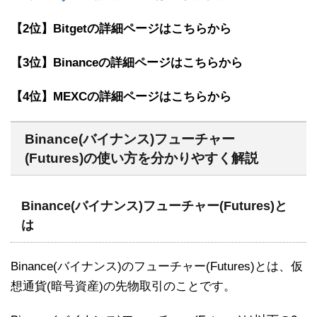
【2位】Bitgetの詳細ページはこちらから
【3位】Binanceの詳細ページはこちらから
【4位】MEXCの詳細ページはこちらから
Binance(バイナンス)フューチャー
(Futures)の使い方を分かりやすく解説
Binance(バイナンス)フューチャー(Futures)と
は
Binance(バイナンス)のフューチャー(Futures)とは、仮
想通貨(暗号資産)の先物取引のことです。