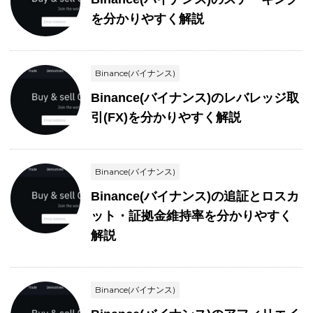
を分かりやすく解説
Binance(バイナンス)
Binance(バイナンス)のレバレッジ取
引(FX)を分かりやすく解説
Binance(バイナンス)
Binance(バイナンス)の追証とロスカ
ット・証拠金維持率を分かりやすく
解説
Binance(バイナンス)